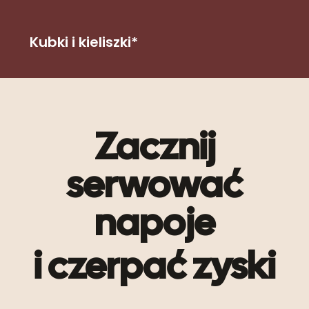
Kubki i kieliszki*
Zacznij
serwować
napoje
i czerpać zyski