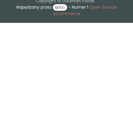
Copyright © Gourmet Foods
Napędzany przez
- Numer 1
Open Source
eCommerce