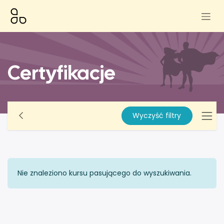
Skip to Content
Certyfikacje
Wyczyść filtry
Nie znaleziono kursu pasującego do wyszukiwania.